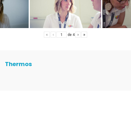
«
‹
de
4
›
»
Thermos