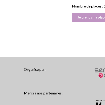
Nombre de places : 
Je prends ma plac
Organisé par :
Merci à nos partenaires :