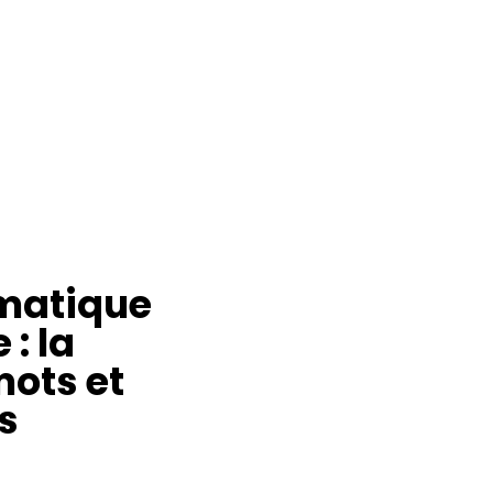
imatique
 : la
ots et
s