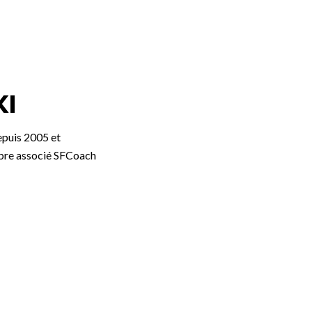
KI
epuis 2005 et
bre associé SFCoach