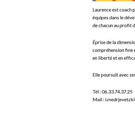
Laurence est coach p
équipes dans le dével
de chacun au profit d
Éprise de la dimensio
compréhension fine et
en liberté et en effi
Elle poursuit avec se
Tél :
06.33.74.37.25
Mail : l.medrjevetz