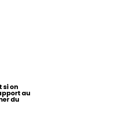
 si on
rapport au
ner du