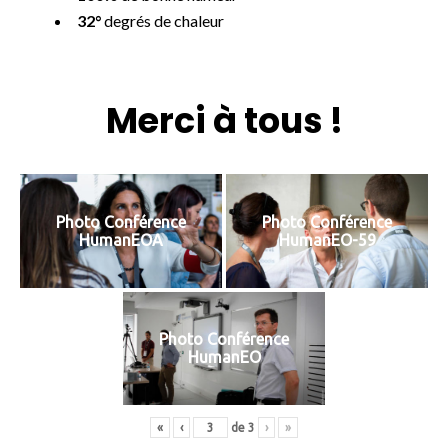
32°
degrés de chaleur
Merci à tous !
Photo Conférence
Photo Conférence
HumanEOA
HumanEO-59
Photo Conférence
HumanEO
«
‹
de
3
›
»