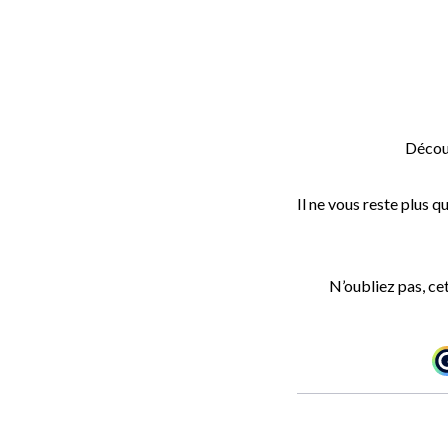
Découv
Il ne vous reste plus q
N’oubliez pas, c