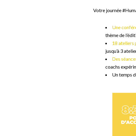
Votre journée #Hum
Une confére
thème de l’édit
18 ateliers 
jusqu’à 3 atelie
Des séances
coachs expéri
Un temps de