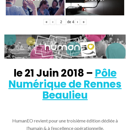
«
‹
de
4
›
»
le 21 Juin 2018 –
Pôle
Numérique de Rennes
Beaulieu
HumanEO revient pour une troisième édition dédiée à
l’humain & à l’excellence opérationnelle.