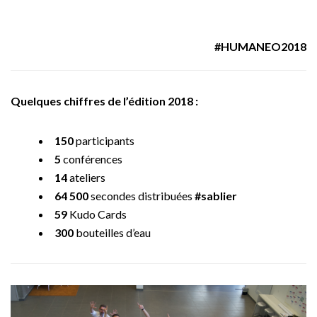
#HUMANEO2018
Quelques chiffres de l’édition 2018 :
150
participants
5
conférences
14
ateliers
64 500
secondes distribuées
#sablier
59
Kudo Cards
300
bouteilles d’eau