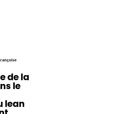
rançoise
e de la
ns le
u lean
nt