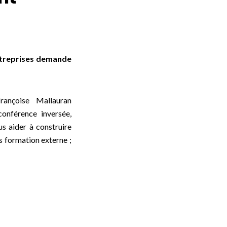
ntreprises demande
ançoise Mallauran
onférence inversée,
us aider à construire
s formation externe
;