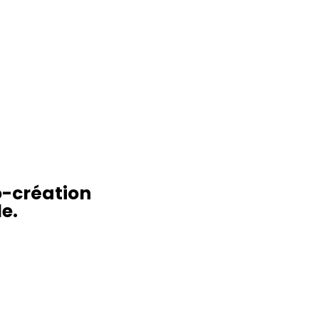
o-création
e.