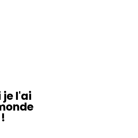
 je l'ai
e monde
 !