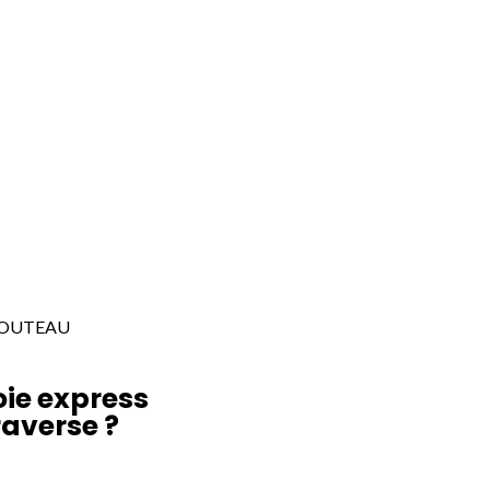
 POUTEAU
ie express
raverse ?