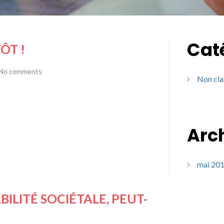
Cat
ÔT !
No comments
Non cla
Arc
mai 20
LITÉ SOCIÉTALE, PEUT-