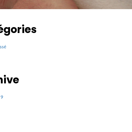
égories
ssé
hive
19