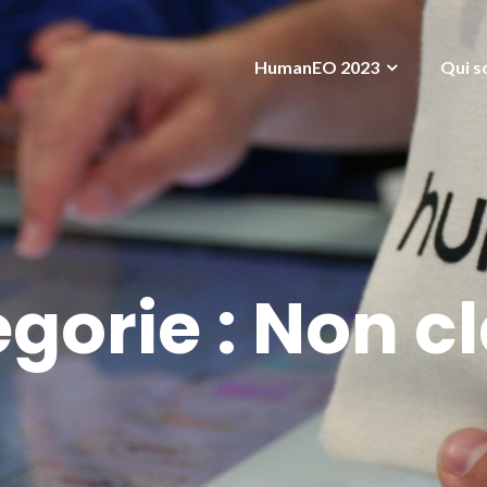
HumanEO 2023
Qui s
gorie :
Non c